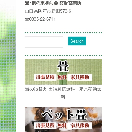
畳･襖の東和商会 防府営業所
山口県防府市新田573-6
☎0835-22-6711
畳の張替え 出張見積無料・家具移動無
料