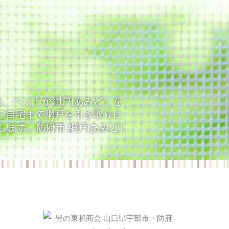
る、ペットが網戸(あみど）を
ご自宅まで網戸を引き取りに
ます。防府市 網戸(あみど)