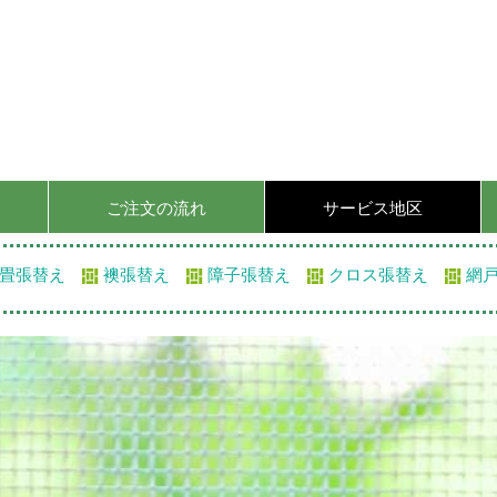
ご注文の流れ
サービス地区
畳張替え
襖張替え
障子張替え
クロス張替え
網戸