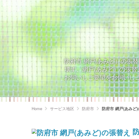
防府市 網戸(あみど）の張
壊す、網戸(あみど）の張
お伺いしご要望をお伺いしご
Home
サービス地区
防府市
防府市 網戸(あみど
防