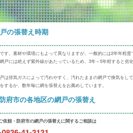
戸の張替え時期
です。素材や環境にもよって異なりますが、一般的には2年年程度
網戸には絶えず紫外線があたっているため、3年～5年程すると劣
戸は排気ガスによって汚れやすく、汚れたままの網戸で換気をし
をするか、数年毎に網を張替えをお薦めしています。
防府市の各地区の網戸の張替え
ご依頼・防府市の網戸の張替えに関するご相談は
0836-41-3131