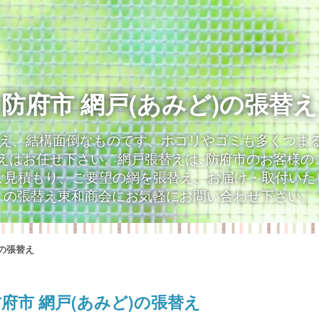
防府市 網戸(あみど)の張替え
替え、結構面倒なものです、ホコリやゴミも多くつま
替えはお任せ下さい。網戸張替えは､防府市のお客様の
見積もり、ご要望の網を張替え、お届け・取付いたし
の張替え東和商会にお気軽にお問い合わせ下さい。
)の張替え
府市 網戸(あみど)の張替え